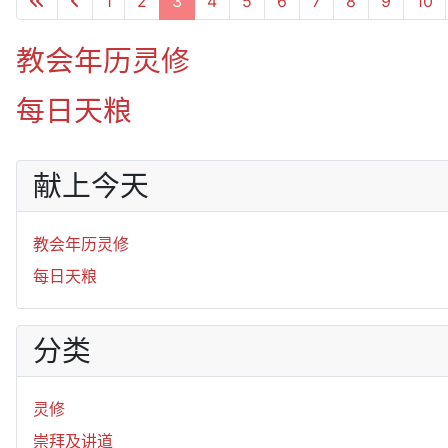
1
2
3
4
5
6
7
8
9
10
教会年历灵修
每日天粮
献上今天
教会年历灵修
每日天粮
分类
灵修
崇拜及讲道