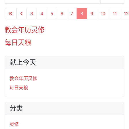
文章列表
3
4
5
6
7
8
9
10
11
12
第 8 页 共 50 页
教会年历灵修
每日天粮
献上今天
教会年历灵修
每日天粮
分类
灵修