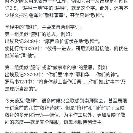
时不少经文用来表示一些工作，例如它第一次出现是在创世
记2:5，“耕种土地”中的“耕种”，就是这个字。此外，还有不
少经文把它翻译为“敬拜事奉”，甚至只是“敬拜”。
圣经中的“敬拜”，主要来自两组字词。
第一组类似“俯拜”的意思，例如：
出埃及记34:8中：“摩西急忙俯伏在地“敬拜””。
使徒行传10:26中：“彼得一进去，哥尼流就迎接他，俯伏在
他脚前“拜”他”。
第二组类似“服侍”或者“做事奉的事”的意思，例如：
出埃及记23:25中：“你们要“事奉”耶和华──你们的神”。
罗马书12:1中：“将身体献上当作活祭……你们如此“事奉”乃
是理所当然的”。
今天谈及“敬拜”，很多时候只会联想到崇拜聚会，甚至局限
于讲道前的几首“敬拜诗歌”。但是“俯拜”和“服侍”除了反映
敬拜的多元化行动──俯伏、为主作工以外，更加反映了敬
拜的态度──就是完全降服，谦卑地服侍创造主。