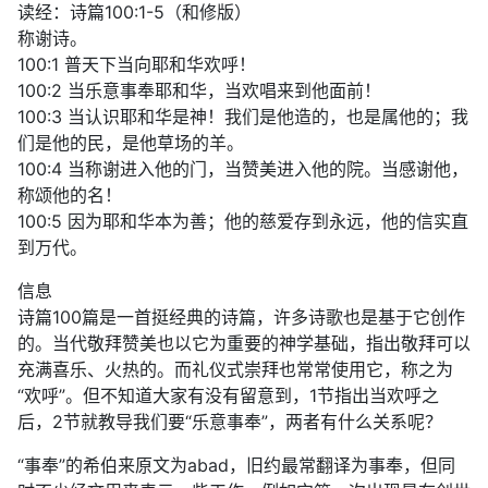
读经：诗篇100:1-5（和修版）
称谢诗。
100:1 普天下当向耶和华欢呼！
100:2 当乐意事奉耶和华，当欢唱来到他面前！
100:3 当认识耶和华是神！我们是他造的，也是属他的；我
们是他的民，是他草场的羊。
100:4 当称谢进入他的门，当赞美进入他的院。当感谢他，
称颂他的名！
100:5 因为耶和华本为善；他的慈爱存到永远，他的信实直
到万代。
信息
诗篇100篇是一首挺经典的诗篇，许多诗歌也是基于它创作
的。当代敬拜赞美也以它为重要的神学基础，指出敬拜可以
充满喜乐、火热的。而礼仪式崇拜也常常使用它，称之为
“欢呼”。但不知道大家有没有留意到，1节指出当欢呼之
后，2节就教导我们要“乐意事奉”，两者有什么关系呢？
“事奉”的希伯来原文为abad，旧约最常翻译为事奉，但同