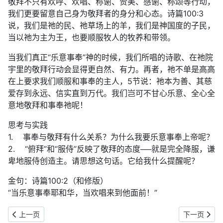
敬拜不只有欢呼、欢唱、称谢、赞美、感谢、称颂等行动，
我们更要留意自己身为敬拜者的身分和心态。诗篇100:3
说，我们是祂的民、祂草场上的羊，我们是神国度的子民，
当以祂为主为王，也要顺服牧人的牧养和带领。
当我们真正“乐意事奉”神的时候，我们所唱的诗歌、在祂院
宇里的敬拜行动会显得更自然、有力。再者，祂不单是高高
在上要求我们顺服和事奉的主人，5节说：祂本为善、其慈
爱存到永远、信实直到万代。我们岂可不甘心乐意、全心全
意地敬拜和事奉祂呢！
思考与实践
1. 事奉与敬拜有什么关系？为什么我要乐意事奉上帝呢？
2. “俯拜”和“服侍”反映了敬拜的态度──就是完全降服，谦
卑地服侍创造主。请思想这句话。它给我什么提醒呢？
金句：诗篇100:2（和修版）
“当乐意事奉耶和华，当欢唱来到他面前！”
上一篇文章: 常年期｜2025年11月25日：喜乐与平安
下一篇文章:
上一页
下一页