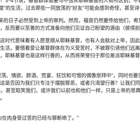
？3-4节说，基督群体需要与不信从耶稣基督的人有所区别，不
度”的生活，过去那些一同放荡的“好友”可能会感到奇怪，甚至
回来的日子必然受到上帝的审判。然而，福音仍然要传给他们，
，反而要以至善的方式准备向他们见证自己盼望的源由（彼得前书
这时代意味着有人愿意顺从耶稣基督，也有人会敌对上帝，因此
生活，要借着爱让基督群体在为义受苦时，不被罪引诱他们远离
，耶稣基督也是这样行善的，从而将荣誉归于那位差派耶稣基督
“淫荡、情欲、醉酒、荒宴、狂饮和可憎的偶像崇拜中”，同时也
这是否因为我们只专注于摆脱罪恶，或者只渴望行善？让我们同
怪，甚至取笑我们，或许我们以前也和他们一样，只是上帝的恩
。
为在肉身受过苦的已经与罪断绝了。”