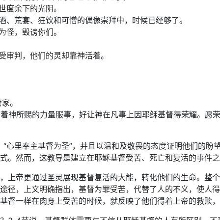
在世度余下的光阴。
醉酒、荒宴、狂饮和可憎的偶像崇拜中，时候已经够了。
以为怪，毁谤你们。
人受审判，他们的灵却靠神活着。
管家。
要按着神所赐的力量服事，好让神在凡事上因耶稣基督得荣耀。愿
自己，“心里奉主基督为圣”，并且以温和及敬畏的态度证明他们的
式。然而，这教导是建立在耶稣基督受苦、死亡和复活的事件之
，上帝更通过圣灵展现基督复活的大能，转化他们的生命。整个群
途径，上文明确指出，基督为罪受苦，代替了人的不义，使人得
基督一样在肉身上受苦的时候，就反映了他们得着上帝的救赎，