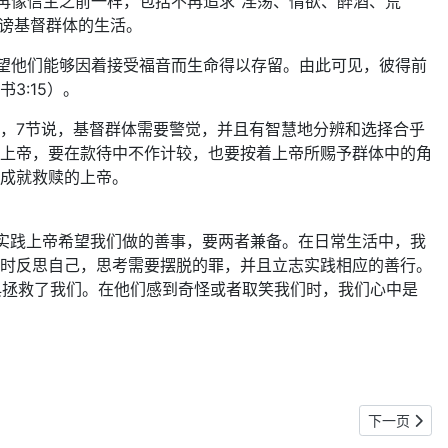
再像信主之前一样，包括不再追求“淫荡、情欲、醉酒、荒
诽谤基督群体的生活。
希望他们能够因着接受福音而生命得以存留。由此可见，彼得前
3:15）。
，7节说，基督群体需要警觉，并且有智慧地分辨和选择合乎
上帝，要在款待中不作计较，也要按着上帝所赐予群体中的角
成就救赎的上帝。
要实践上帝希望我们做的善事，要两者兼备。在日常生活中，我
时反思自己，思考需要摆脱的罪，并且立志实践相应的善行。
典拯救了我们。在他们感到奇怪或者取笑我们时，我们心中是
下一篇文章:
下一页