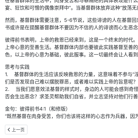
在基督群体的生活中，肉身受苦和与罪隔绝的具体表现是什么
宴、狂饮和可憎的偶像崇拜中”。当基督群体放弃这种“放荡无
然而，基督群体需要注意，5-6节说，这些诽谤的人在基督
书或许是在提醒基督群体不要因为不信的人的诽谤而心生恶念
彼得前书表明，上帝的救恩已经来到，这是一个终末的时代。
上帝心意的至善生活。基督群体内部也要彼此实践基督至善的
色，以上帝的心意为基础，彼此服事。这一切最终会让人看到
思考与实践
1. 基督群体的生活应该反映救恩的力量，这意味着不参与
们是否发现自己难以摆脱罪恶，或者难以实践上帝的旨意呢？
2. 当我们愿意效法基督的样式时，身边的人可能会感到奇
否会生出恶念？求圣灵帮助我们自省，并立志坚持对他们行善
金句：彼得前书4:1（和修版）
“既然基督在肉身受苦，你们也该将这样的心志作为兵器，因
上一篇文章: 复活期｜2026年5月5日：让整个基督群体一同走过试验
上一页