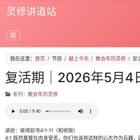
灵修讲道站
我在这里：
首页
节目
献上今天
教会年历灵修
复
复活期｜2026年5月
文章信息
系列：
教会年历灵修
读经：彼得前书4:1-11（和修版）
4:1 既然基督在肉身受苦，你们也该将这样的心志作为兵器