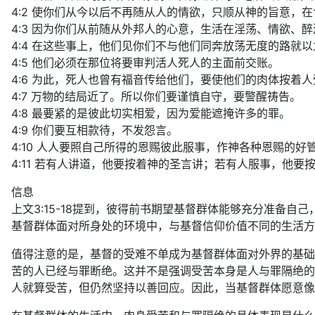
4:2 使你们从今以后不再随从人的情欲，只顺从神的旨意，
4:3 因为你们从前随从外邦人的心意，生活在淫荡、情欲、
4:4 在这些事上，他们见你们不与他们同奔放荡无度的路就
4:5 他们必须在那位将要审判活人死人的主面前交账。
4:6 为此，死人也曾有福音传给他们，要使他们的肉体按着
4:7 万物的结局近了。所以你们要谨慎自守，要警醒祷告。
4:8 最要紧的是彼此切实相爱，因为爱能遮掩许多的罪。
4:9 你们要互相款待，不发怨言。
4:10 人人要照自己所得的恩赐彼此服事，作神各种恩赐的好
4:11 若有人讲道，他要按着神的圣言讲；若有人服事，他
信息
上文3:15-18提到，彼得前书期望基督群体能够充分准备
基督群体面对所身处的环境中，与基督信仰价值不同的生活方
值得注意的是，基督的受难不单成为基督群体面对外界的基础
苦的人已经与罪断绝。这并不是强调受苦本身是人与罪隔绝的
人就算受苦，但仍然坚持以善回应。因此，当基督群体愿意像