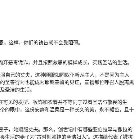
之恩。这样，你们的祷告就不会受阻碍。
抛弃恶毒诡诈，并且按照救恩的模样成长，实践圣洁的生活。
顺服自己的丈夫，这种顺服如同奴仆听从主人，不是因为主人
的至善行为也能成为耶稣基督的见证，宣扬那位呼召人脱离黑
及圣洁的生活。
在可见的发型、妆饰和衣着并不等同于过着圣洁与敬畏的生
帝的眼中，这份安静和温柔是一种长久的美，永不褪色，且十
的妻子，她顺服丈夫。那么，创世记中有哪些亚伯拉罕与撒拉的
畏生活的妻子为“古时仰赖神的圣洁妇人”。这描绘代表了撒拉