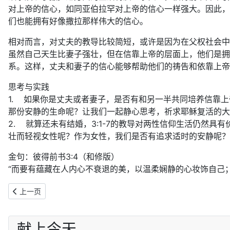
对上帝的信心，如同亚伯拉罕对上帝的信心一样强大。因此，
们也能拥有好像撒拉那样伟大的信心。
相对而言，对丈夫的教导比较简短，或许是因为在父权社会中
虽然自己天生比妻子强壮，但在信靠上帝的层面上，他们是拥
系。这样，丈夫和妻子的信心能够帮助他们的祷告和依靠上帝
思考与实践
1. 如果你是丈夫或者妻子，是否有和另一半共同培养信靠
那份安静的生命呢？让我们一起静心思考，祈求耶稣复活的大
2. 就算还未有结婚，3:1-7的教导对两性信仰生活仍然
壮而轻视女性呢？作为女性，我们是否有追求适时的安静呢？
金句：彼得前书3:4（和修版）
“而要有蕴藏在人内心不衰退的美，以温柔娴静的心妆饰自己
上一篇文章: 复活期｜2026年5月3日：柔和至善作成无亏的良心
上一页
献上今天