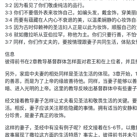
3:2 因为看见了你们敬虔纯洁的品行。
3:3 你们不要借外表来妆饰自己，如编头发，戴金饰，穿美
3:4 而要有蕴藏在人内心不衰退的美，以温柔娴静的心妆饰
3:5 因为古时仰赖神的圣洁妇人正是以此为妆饰，顺服自己
3:6 就如撒拉听从亚伯拉罕，称他为主。你们只要行善，不
3:7 同样，你们作丈夫的，要按情理跟妻子共同生活，体
信息
彼得前书在2章教导基督群体怎样面对君王和在上位者，并且
另外，家庭中夫妻的相处同样是圣洁生活的体现。3章开始，
的善恶，而是为了上帝的缘故善待他。同样，当妻子能够以善
暗、进入光明的上帝。这里的教导反映出基督群体中有些妻子
经文接着教导妻子怎样让丈夫看见圣洁和敬畏生活的关键。要
活。相反，妻子应该关注那些隐藏的事情。拥有适当的安静和
分珍贵，是妻子真正的妆饰。
这样的妻子，圣经中有没有例子呢？经文接着在5-6节，以
故事展现了撒拉这方面的生活特质？事实上，彼得前书并未引