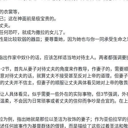
丽的衣裳等，
自己；这在神面前是极宝贵的。
的丈夫。
怕任何恐吓，就成为撒拉的女儿了。
贴女性是比较软弱的器皿；要尊重她，因为她也与你一同承受生命
指出作家中奴仆的话，应该怎样适当地对待主人。两者都强调要
1-2节，首先从妻子对待丈夫的角度来作教导，作妻子的，需要
意对待丈夫的话，就算丈夫不接受甚至反对上帝的道理，但妻子
的丈夫并不信主，但妻子的顺服让丈夫具体看见她对上帝的敬畏
让人具体看见，似乎需要一些外在的实际事物，但3节强调，外
温柔，不会因为日常琐事或者丈夫的信仰而争吵是合宜的。在上
撒拉为例，指出她就是那位以圣洁为妆饰的妻子；作为亚伯拉罕
述任何故事作为基督群体的借镜，而是描绘了这些过着圣洁和敬