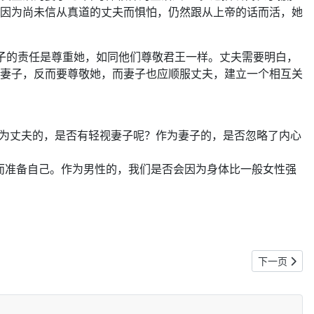
因为尚未信从真道的丈夫而惧怕，仍然跟从上帝的话而活，她
子的责任是尊重她，如同他们尊敬君王一样。丈夫需要明白，
妻子，反而要尊敬她，而妻子也应顺服丈夫，建立一个相互关
作为丈夫的，是否有轻视妻子呢？作为妻子的，是否忽略了内心
帝而准备自己。作为男性的，我们是否会因为身体比一般女性强
下一篇文章:
下一页