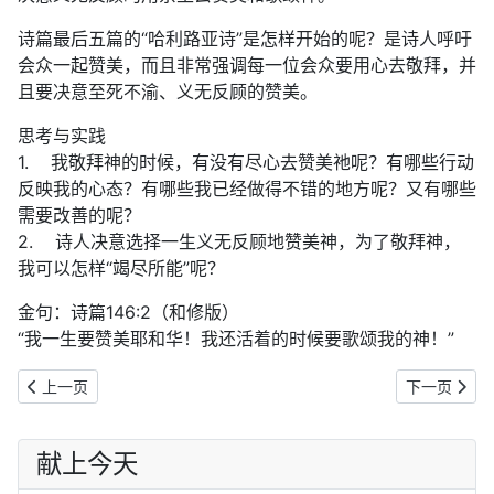
诗篇最后五篇的“哈利路亚诗”是怎样开始的呢？是诗人呼吁
会众一起赞美，而且非常强调每一位会众要用心去敬拜，并
且要决意至死不渝、义无反顾的赞美。
思考与实践
1. 我敬拜神的时候，有没有尽心去赞美祂呢？有哪些行动
反映我的心态？有哪些我已经做得不错的地方呢？又有哪些
需要改善的呢？
2. 诗人决意选择一生义无反顾地赞美神，为了敬拜神，
我可以怎样“竭尽所能”呢？
金句：诗篇146:2（和修版）
“我一生要赞美耶和华！我还活着的时候要歌颂我的神！”
上一篇文章: 将临期｜2025年12月12日：赞美信实的上帝
下一篇文章:
上一页
下一页
献上今天