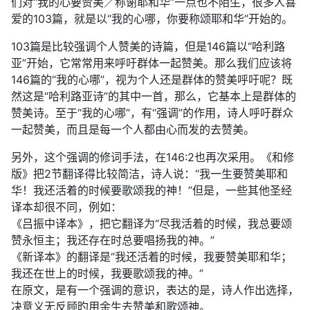
们对“我的心要赞美／称谢耶和华”一点也不陌生，很多人喜
爱的103篇，就是以“我的心哪，你要称颂耶和华”开始的。
103篇是比较强调个人赞美的诗篇，但是146篇以“哈利路
亚”开始，它常常用来呼吁群体一起赞美。那么我们应该将
146篇的“我的心哪”，视为个人还是群体的赞美呼吁呢？既
然这是“哈利路亚诗”的其中一首，那么，它基本上是群体的
赞美诗。至于“我的心哪”，有“强调”的作用，诗人呼吁群众
一起赞美，而且是每一个人都由心而发的去赞美。
另外，这个强调的修词手法，在146:2也再次采用。《和修
版》把2节翻译得比较简洁，诗人说：“我一生要赞美耶和
华！我还活着的时候要歌颂我的神！”但是，一些其他圣经
译本却很不同，例如：
《吕振中译本》，把它翻译为“尽我活着的时候，我总要颂
赞永恒主；我还存在时总要唱扬我的神。”
《新译本》的翻译是“我还活着的时候，我要赞美耶和华；
我还在世上的时候，我要歌颂我的神。”
在原文，是有一个强调的意识，表达的是，诗人作出选择，
决意义无反顾旳用余生去赞美和歌颂神。