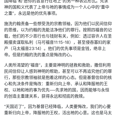
国降临”和“愿你的旨意行在地上”的另一种表达形式。先求
神的国和义代表了上帝与祂的事情成为一个人心中的“重中
之重”，永远是他的优先事项。
施洗约翰责备一些想受洗的宗教领袖，因为他们以民间信仰
的思维，以为约翰的洗能洁净他们的罪行。按照四福音的记
载，他们的不少恶行也与钱财有关，例如：透过容许人在圣
殿摆卖谋取私利（马可福音11:15-18），甚至侵吞寡妇的家
产（马太福音23:14）。他们的优先事项是金钱，绝非上
帝。但是约翰的洗的重点是悔改的心。
人类所渴望的“福音”，主要是神明的拯救和救助，撒但利用
民间信仰让人感到神明的帮助，甚至可以不再追究他们的罪
行，那些宗教领袖就是抱着这样的心态。但是基督信仰的核
心和先决条件是悔改：重新归向上帝、承认和降服祂的王
权、以祂和祂的事为优先──先求祂的国，因而能够与永恒
的创造主重建关系，获得永远和彻底的救赎。
“天国近了”，因为基督已经降临，人类要悔改，我们的心要
重新归向上帝，降服祂的王权，活出祂的心意。这也是马太