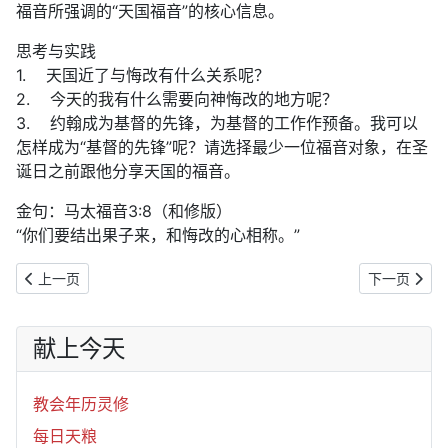
福音所强调的“天国福音”的核心信息。
思考与实践
1. 天国近了与悔改有什么关系呢？
2. 今天的我有什么需要向神悔改的地方呢？
3. 约翰成为基督的先锋，为基督的工作作预备。我可以
怎样成为“基督的先锋”呢？请选择最少一位福音对象，在圣
诞日之前跟他分享天国的福音。
金句：马太福音3:8（和修版）
“你们要结出果子来，和悔改的心相称。”
上一篇文章: 将临期｜2025年12月8日：彻底的救赎（1）
下一篇文章:
上一页
下一页
献上今天
教会年历灵修
每日天粮