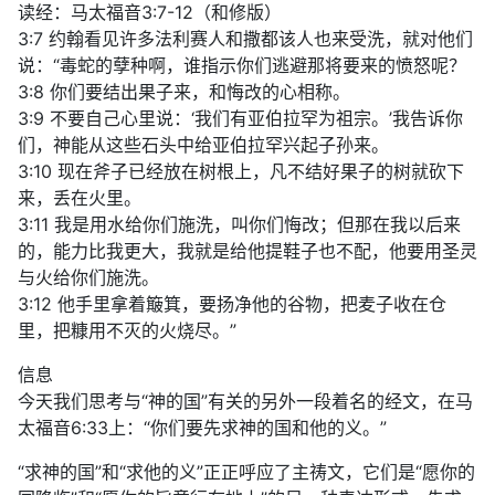
读经：马太福音3:7-12（和修版）
3:7 约翰看见许多法利赛人和撒都该人也来受洗，就对他们
说：“毒蛇的孽种啊，谁指示你们逃避那将要来的愤怒呢？
3:8 你们要结出果子来，和悔改的心相称。
3:9 不要自己心里说：‘我们有亚伯拉罕为祖宗。’我告诉你
们，神能从这些石头中给亚伯拉罕兴起子孙来。
3:10 现在斧子已经放在树根上，凡不结好果子的树就砍下
来，丢在火里。
3:11 我是用水给你们施洗，叫你们悔改；但那在我以后来
的，能力比我更大，我就是给他提鞋子也不配，他要用圣灵
与火给你们施洗。
3:12 他手里拿着簸箕，要扬净他的谷物，把麦子收在仓
里，把糠用不灭的火烧尽。”
信息
今天我们思考与“神的国”有关的另外一段着名的经文，在马
太福音6:33上：“你们要先求神的国和他的义。”
“求神的国”和“求他的义”正正呼应了主祷文，它们是“愿你的