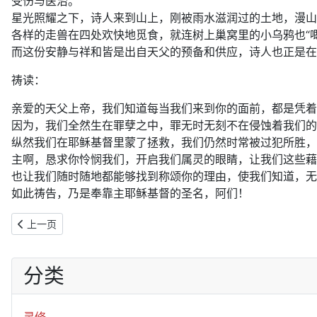
受伤与医治。
星光照耀之下，诗人来到山上，刚被雨水滋润过的土地，漫山
各样的走兽在四处欢快地觅食，就连树上巢窝里的小乌鸦也“
而这份安静与祥和皆是出自天父的预备和供应，诗人也正是在
祷读：
亲爱的天父上帝，我们知道每当我们来到你的面前，都是凭着
因为，我们全然生在罪孽之中，罪无时无刻不在侵蚀着我们的
纵然我们在耶稣基督里蒙了拯救，我们仍然时常被过犯所胜，
主啊，恳求你怜悯我们，开启我们属灵的眼睛，让我们这些藉
也让我们随时随地都能够找到称颂你的理由，使我们知道，无
如此祷告，乃是奉靠主耶稣基督的圣名，阿们！
上一篇文章: 2019年12月27日：神选民的长处（诗147:12-20）
上一页
分类