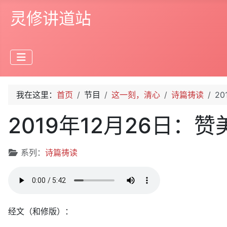
灵修讲道站
我在这里：
首页
节目
这一刻，清心
诗篇祷读
20
2019年12月26日：赞
文章信息
系列：
诗篇祷读
经文（和修版）：