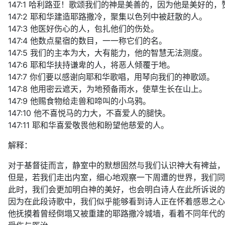
147:1 哈利路亚！歌颂我们的神是美善的，因为他是美好的
147:2 耶和华建造耶路撒冷，聚集以色列中被赶散的人。
147:3 他医好伤心的人，包扎他们的伤处。
147:4 他数点星宿的数目，一一称它们的名。
147:5 我们的主本为大，大有能力，他的智慧无法测度。
147:6 耶和华扶持谦卑的人，将恶人倾覆于地。
147:7 你们要以感谢向耶和华歌唱，用琴向我们的神歌颂。
147:8 他用密云遮天，为地预备雨水，使草生长在山上。
147:9 他赐食物给走兽和啼叫的小乌鸦。
147:10 他不喜悦马的力大，不喜爱人的腿快。
147:11 耶和华喜爱敬畏他和盼望他慈爱的人。
解释：
对于基督徒而言，静室中的默想固然与我们认识神大有裨益，
但是，若我们走出内室，细心地观察一下周遭的世界，我们同
此时，我们会更加明白神的美好，也会明白诗人在此所诉说的
因为在此段诗歌中，我们似乎能够看到诗人正在怀着感恩之心
他抚摸着曾经倒塌又被重建的耶路撒冷城墙，看着不同年代的