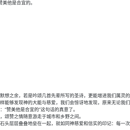
，赞美他是合宜的。
默想之余，若是吟颂几首先辈所写的圣诗，更能增进我们属灵的
样能够发现神的大能与慈爱，我们会惊讶地发现，原来无论我们
：“赞美他是合宜的”这句话的真意了。
，颂赞之情随意游走于城市和乡野之间。
石头层层叠叠地垒在一起，就如同神慈爱和信实的印记：每一次