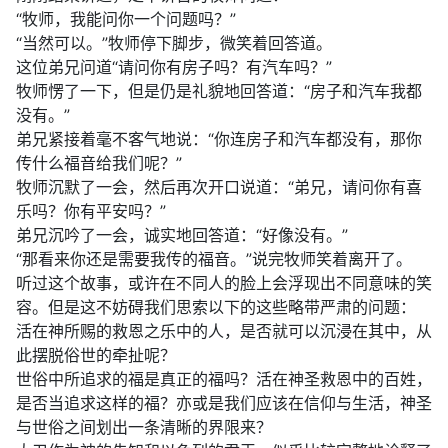
“牧师，我能问你一个问题吗？”
“当然可以。”牧师停下脚步，微笑着回答道。
这位弟兄问道“请问你有房子吗？有汽车吗？”
牧师愣了一下，但是仍是礼貌地回答道：“房子和汽车我都
没有。”
弟兄紧接着毫不客气地说：“你连房子和汽车都没有，那你
传什么福音给我们呢？”
牧师沉默了一会，然后再次开口说道：“弟兄，请问你有喜
乐吗？你有平安吗？”
弟兄沉吟了一会，诚实地回答道：“好像没有。”
“那看来你还是需要我传的福音。”说完牧师笑着离开了。
听过这个故事，或许在不同人的脸上会浮现出不同意味的笑
容。但是这不妨碍我们思索以下的这些略带严肃的问题：
活在神所赐的救恩之乐中的人，是否就可以沉浸在其中，从
此摆脱俗世的牵扯呢？
世俗中所追求的福是真正的福吗？活在神圣救恩中的百姓，
是否当追求这样的福？亦或是我们应该在信仰与生活，神圣
与世俗之间划出一条清晰的界限来？