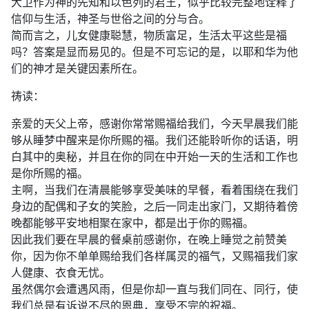
大卫作为神的先知和以色列的君王，似乎比较完整地诠释了
信仰与生活，神圣与世俗之间的分与合。
简而言之，儿女健康聪慧，物质富足，生活太平这些是福
吗？答案是显而易见的。但是不可忘记的是，以耶和华为他
们的神才是关键因素所在。
祷读：
亲爱的天父上帝，感谢你常常赐福给我们，今天早晨我们能
够从睡梦中醒来是你所赐的福。我们还能聆听你的话语，明
白其中的奥秘，并且在你的同在中开始一天的生活和工作也
是你所赐的福。
主啊，当我们在清晨能够享受美味的早餐，看着围绕在我们
身边的配偶和子女的笑脸，之后一同走出家门，又期待着傍
晚都能够平安地相聚在家中，都是出于你的赐福。
因此我们要在早晨的餐桌前感谢你，在晚上睡觉之前赞美
你，因为你不单单赐给我们各样属灵的福气，又赐福我们家
人健康、衣食无忧。
虽然偶尔会遭遇风雨，但是你却一直与我们同在、同行，使
我们总是有诉说不尽的恩典，享受不完的祝福。