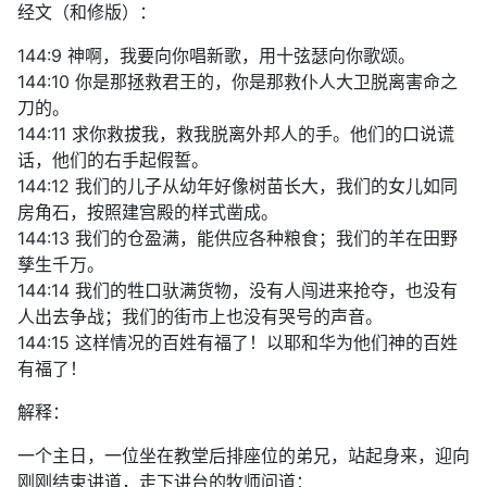
经文（和修版）：
144:9 神啊，我要向你唱新歌，用十弦瑟向你歌颂。
144:10 你是那拯救君王的，你是那救仆人大卫脱离害命之
刀的。
144:11 求你救拔我，救我脱离外邦人的手。他们的口说谎
话，他们的右手起假誓。
144:12 我们的儿子从幼年好像树苗长大，我们的女儿如同
房角石，按照建宫殿的样式凿成。
144:13 我们的仓盈满，能供应各种粮食；我们的羊在田野
孳生千万。
144:14 我们的牲口驮满货物，没有人闯进来抢夺，也没有
人出去争战；我们的街市上也没有哭号的声音。
144:15 这样情况的百姓有福了！以耶和华为他们神的百姓
有福了！
解释：
一个主日，一位坐在教堂后排座位的弟兄，站起身来，迎向
刚刚结束讲道，走下讲台的牧师问道：