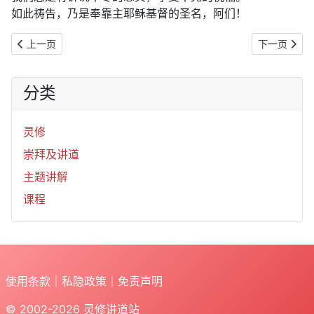
如此祷告，乃是奉靠主耶稣基督的圣名，阿们！
上一篇文章: 2019年12月23日：耶和华善待万有（诗145:1-9）
下一篇文章: 
上一页
下一页
分类
灵修
崇拜及讲道
主题讲解
课程
使用条款
｜
私隐政策
｜
免责声明
© 2002-2026
灵修讲道站