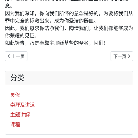
念。
因为我们深知，你向我们所怀的意念是好的，为要将我们从
罪中完全的拯救出来，成为你圣洁的器皿。
因此，我们恳求你洁净我们，陶造我们，让我们都能够成为
你荣耀的见证。
如此祷告，乃是奉靠主耶稣基督的圣名，阿们！
上一篇文章: 2019年12月17日：纵然仇敌叫嚣，我却不致害怕（诗140:
下一篇文章: 
上一页
下一页
分类
灵修
崇拜及讲道
主题讲解
课程