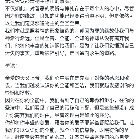
无法否认那造物主存在的事实。
不仅如此，对善恶的明辨与挣扎存在于每个人的心中，尽管
因为罪的缘故，良知的功能已经变得暗淡不明，但是依然可
以让我们窥见那造物主的至圣至荣。
我们本就是照着神的形象被造的，却因为罪的缘故使我们与
神渐行渐远。但是至善、全能、全知的神却从没有离弃我
们，他将他丰富的知识赐给我们，是为了让我们觉悟到自己
迷失的事实，重新被神引导，走回通向永生的道路。
祷读：
亲爱的天父上帝，我们心中实在是充满了对你的感恩和敬
畏，当我们越发认识你的全能和圣洁，我们就越发感谢你的
怜悯和拯救。
因为在你的全能中，我们看到了自己的卑微和渺小，在你的
圣洁中，我们看见了自己的污秽和不配，但是这些却没有成
为你离弃我们的理由，尽管这理由是如此的充分。
你却将你丰盛的慈爱，藉着你的爱子耶稣基督赐给我们。让
我们得以认识你的全能，就全心的信靠你，既晓得你的圣
洁，就愿意敞开我们的心灵，让圣灵来鉴查我们的心思意