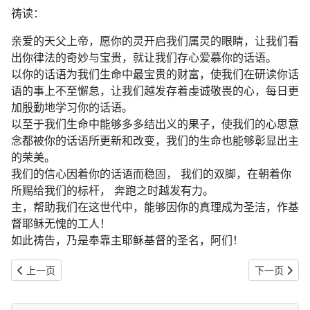
祷读：
亲爱的天父上帝，愿你的灵开启我们属灵的眼睛，让我们看
出你律法的奇妙与宝贵，就让我们存心爱慕你的话语。
以你的话语为我们生命中最宝贵的财富，使我们在研读你话
语的事上不至懈怠，让我们越发存着虔诚敬畏的心，每日更
加殷勤地学习你的话语。
以至于我们生命中能够多多结出义的果子，使我们的心思意
念都被你的话语所更新和改变，我们的生命也能够彰显出主
的荣美。
我们的信心因着你的话语而稳固， 我们的双脚，在朝着你
所赐给我们的标杆， 奔跑之时越发有力。
主，帮助我们在这世代中，能够因你的真理成为圣洁，作基
督耶稣无愧的工人！
如此祷告，乃是奉靠主耶稣基督的圣名，阿们！
上一篇文章: 2019年11月21日：求你寻找你的仆人（诗119:169-176
下一篇文章: 
上一页
下一页