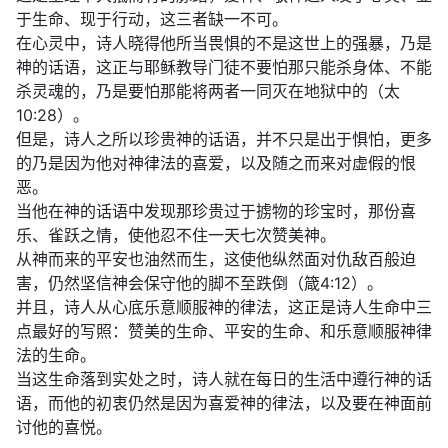
于生命、现于行动，这三者缺一不可。
在心灵中，诗人晓得他所当畏惧的不是这世上的强暴，乃是
神的话语，这正与耶稣教导门徒不要怕那只能杀身体、不能
杀灵魂的，乃是要怕那能将两者一同灭在地狱中的（太
10:28）。
但是，诗人之所以珍贵神的话语，并不只是出于惧怕，更多
的乃是因为他对神律法的喜爱，以及随之而来对虚假的恨
恶。
当他在神的话语中发现那珍贵过于掳物的珍宝时，那份喜
乐、雀跃之情，使他忍不住一天七次赞美神。
从神而来的平安也油然而生，这使他纵然面对仇敌百般迫
害，仍然坚信神会保守他的脚不至跌倒（箴4:12）。
并且，诗人从心底乐意顺服神的律法，这正是诗人生命中三
点最好的写照：赞美的生命、平安的生命、和乐意顺服神律
法的生命。
当这生命落到实处之时，诗人就在每日的生活中遵行神的话
语，而他的初衷仍然是因为喜爱神的律法，以及要在神面前
讨他的喜悦。