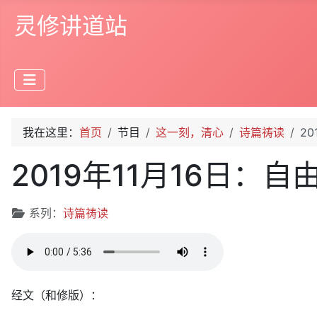
灵修讲道站
我在这里：
首页
节目
这一刻，清心
诗篇祷读
20
2019年11月16日：自由
文章信息
系列：
诗篇祷读
经文（和修版）：