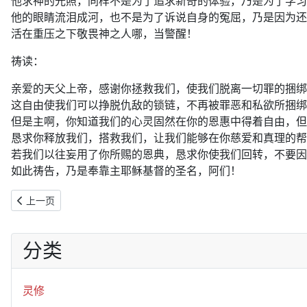
他求神的光照，同样不是为了追求新奇的体验，乃是为了学习
他的眼睛流泪成河，也不是为了诉说自身的冤屈，乃是因为还
活在重压之下敬畏神之人哪，当警醒！
祷读：
亲爱的天父上帝，感谢你拯救我们，使我们脱离一切罪的捆绑
这自由使我们可以挣脱仇敌的锁链，不再被罪恶和私欲所捆绑
但是主啊，你知道我们的心灵固然在你的恩惠中得着自由，但
恳求你释放我们，搭救我们，让我们能够在你慈爱和真理的帮
若我们以往妄用了你所赐的恩典，恳求你使我们回转，不要因
如此祷告，乃是奉靠主耶稣基督的圣名，阿们！
上一篇文章: 2019年11月17日：神的话使我内心火热（诗119:137-1
上一页
分类
灵修