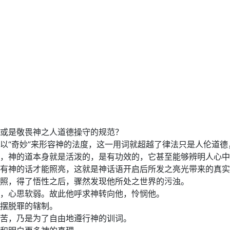
或是敬畏神之人道德操守的规范？
以“奇妙”来形容神的法度，这一用词就超越了律法只是人伦道
，神的道本身就是活泼的，是有功效的，它甚至能够辨明人心中的
有神的话才能照亮，这就是神话语开启后所发之亮光带来的真实
照，得了悟性之后，骤然发现他所处之世界的污浊。
，心思软弱。故此他呼求神转向他，怜悯他。
摆脱罪的辖制。
苦，乃是为了自由地遵行神的训词。