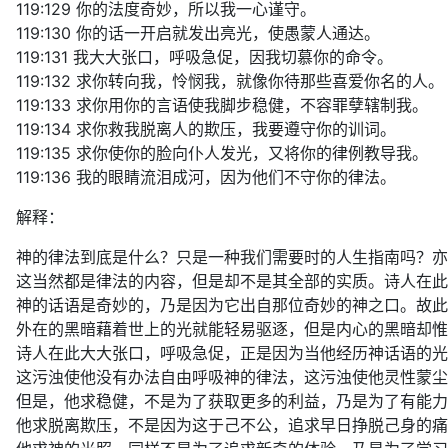
119:129 你的法度奇妙，所以我一心谨守。
119:130 你的话一开启就发出亮光，使愚蒙人通达。
119:131 我大大张口，呼吸急促，因我切慕你的命令。
119:132 求你转向我，怜悯我，就像你待那些喜爱你名的人。
119:133 求你用你的言语使我脚步稳健，不容罪孽辖制我。
119:134 求你救我脱离人的欺压，我要遵守你的训词。
119:135 求你使你的脸向仆人发光，又将你的律例教导我。
119:136 我的眼睛流泪成河，因为他们不守你的律法。
解释：
神的律法到底是什么？只是一种我们需要时的人生指南吗？亦
这当然都是律法的内容，但是却不是其全部的实质。诗人在此
神的话语是奇妙的，乃是因为它出自那位奇妙的神之口。故此
外在的黑暗藉着世上的光就能轻易驱逐，但是内心的黑暗却惟
诗人在此大大张口，呼吸急促，正是因为当他经历神话语的光
这污浊使他没有办法自由呼吸神的律法，这污浊使他灵性蒙尘
但是，他求稳健，不是为了获取更多的利益，乃是为了有能力
他求脱离欺压，不是因为这于己不公，追求早日挣脱己身的痛