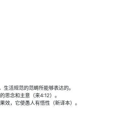
德，生活规范的范畴所能够表达的。
思念和主意（来4:12）。
果效，它使愚人有悟性（新译本）。