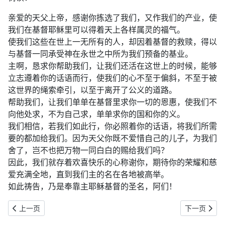
亲爱的天父上帝，感谢你拣选了我们，又作我们的产业，使
我们在基督耶稣里可以得着天上各样属灵的福气。
使我们这些在世上一无所有的人，却因着基督的救赎，得以
与基督一同承受神在永世之中所为我们预备的基业。
主啊，恳求你帮助我们，让我们还活在这世上的时候，能够
立志遵着你的话语而行，使我们的心不至于偏斜，不至于被
这世界的绳索牵引，以至于离开了公义的道路。
帮助我们，让我们单单在基督里求你一切的恩惠，使我们不
向他处求，不为自己求，单单求你的国和你的义。
我们相信，若我们如此行，你必照着你的话语，将我们所需
要的都加给我们。因为天父你既不爱惜自己的儿子，为我们
舍了，岂不也把万物一同白白的赐给我们吗？
因此，我们就存着欢喜快乐的心称谢你，期待你的荣耀和慈
爱充满全地，直到我们主的名在各地被高举。
如此祷告，乃是奉靠主耶稣基督的圣名，阿们！
上一篇文章: 2019年11月8日：有些益处藏在苦难中（诗119:65-72
下一篇文章: 
上一页
下一页