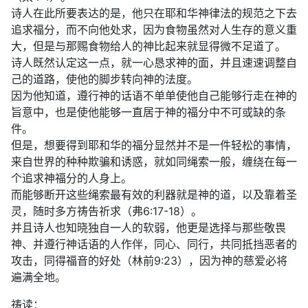
诗人在此所要表达的是，他只在耶和华神律法的规范之下去
追求福分，而不向他处求，因为食物虽然对人生存的意义重
大，但是与那赐食物给人的神比起来就显得微不足道了。
诗人既然认定这一点，就一心恳求神的面，并且速速调整自
己的道路，使他的脚步转向神的法度。
因为他知道，遵行神的话语不单单使他自己能够行走在神的
旨意中，也是使他能够一直居于神的福分中不可或缺的条
件。
但是，想要得到耶和华的福分显然并不是一件轻松的事情，
来自世界的种种欺骗和诱惑，就如同绳索一般，缠绕在每一
个追求神福分的人身上。
而能够断开这些绳索最有效的利器就是神的道，以及靠着圣
灵，随时多方祷告祈求（弗6:17-18）。
并且诗人也知晓独自一人的软弱，他更是选择与那些敬畏
神、并遵行神话语的人作伴，同心、同行，共同抵挡恶者的
攻击，同得福音的好处（林前9:23），因为神的慈爱必将
遍满全地。
祷读：