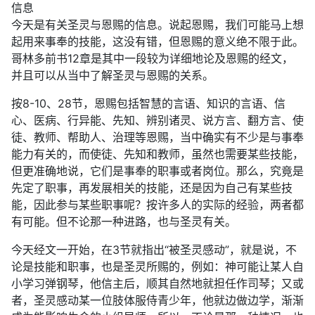
信息
今天是有关圣灵与恩赐的信息。说起恩赐，我们可能马上想
起用来事奉的技能，这没有错，但恩赐的意义绝不限于此。
哥林多前书12章是其中一段较为详细地论及恩赐的经文，
并且可以从当中了解圣灵与恩赐的关系。
按8-10、28节，恩赐包括智慧的言语、知识的言语、信
心、医病、行异能、先知、辨别诸灵、说方言、翻方言、使
徒、教师、帮助人、治理等恩赐，当中确实有不少是与事奉
能力有关的，而使徒、先知和教师，虽然也需要某些技能，
但更准确地说，它们是事奉的职事或者岗位。那么，究竟是
先定了职事，再发展相关的技能，还是因为自己有某些技
能，因此参与某些职事呢？按许多人的实际的经验，两者都
有可能。但不论那一种进路，也与圣灵有关。
今天经文一开始，在3节就指出“被圣灵感动”，就是说，不
论是技能和职事，也是圣灵所赐的，例如：神可能让某人自
小学习弹钢琴，他信主后，顺其自然地就担任作司琴；又或
者，圣灵感动某一位肢体服侍青少年，他就边做边学，渐渐