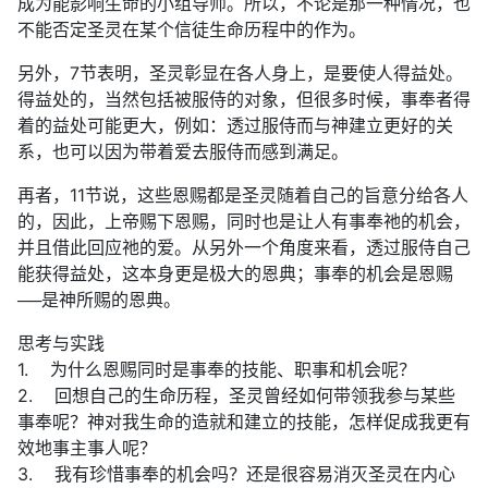
成为能影响生命的小组导师。所以，不论是那一种情况，也
不能否定圣灵在某个信徒生命历程中的作为。
另外，7节表明，圣灵彰显在各人身上，是要使人得益处。
得益处的，当然包括被服侍的对象，但很多时候，事奉者得
着的益处可能更大，例如：透过服侍而与神建立更好的关
系，也可以因为带着爱去服侍而感到满足。
再者，11节说，这些恩赐都是圣灵随着自己的旨意分给各人
的，因此，上帝赐下恩赐，同时也是让人有事奉祂的机会，
并且借此回应祂的爱。从另外一个角度来看，透过服侍自己
能获得益处，这本身更是极大的恩典；事奉的机会是恩赐
──是神所赐的恩典。
思考与实践
1. 为什么恩赐同时是事奉的技能、职事和机会呢？
2. 回想自己的生命历程，圣灵曾经如何带领我参与某些
事奉呢？神对我生命的造就和建立的技能，怎样促成我更有
效地事主事人呢？
3. 我有珍惜事奉的机会吗？还是很容易消灭圣灵在内心