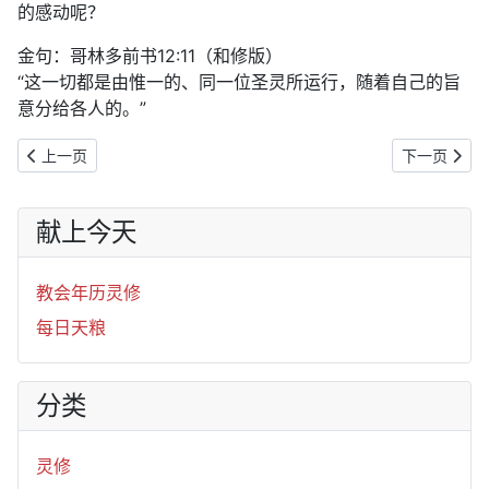
的感动呢？
金句：哥林多前书12:11（和修版）
“这一切都是由惟一的、同一位圣灵所运行，随着自己的旨
意分给各人的。”
上一篇文章: 五旬期｜2026年5月22日：活水的泉源
下一篇文章:
上一页
下一页
献上今天
教会年历灵修
每日天粮
分类
灵修